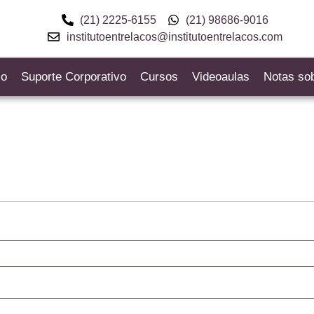
(21) 2225-6155
(21) 98686-9016
institutoentrelacos@institutoentrelacos.com
co
Suporte Corporativo
Cursos
Videoaulas
Notas sob