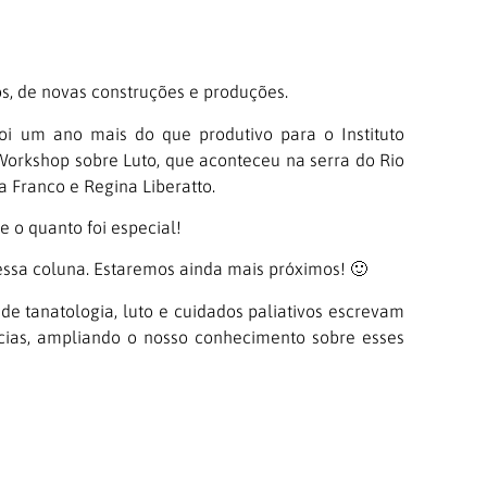
s, de novas construções e produções.
oi um ano mais do que produtivo para o Instituto
 Workshop sobre Luto, que aconteceu na serra do Rio
 Franco e Regina Liberatto.
 o quanto foi especial!
essa coluna. Estaremos ainda mais próximos! 🙂
 de tanatologia, luto e cuidados paliativos escrevam
ncias, ampliando o nosso conhecimento sobre esses
om a gente ou compartilhar alguma experiência, por
ão pode estar aqui conosco também?