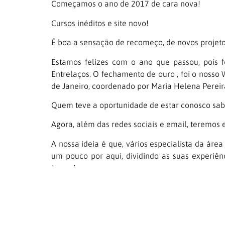
Começamos o ano de 2017 de cara nova!
Cursos inéditos e site novo!
É boa a sensação de recomeço, de novos projeto
Estamos felizes com o ano que passou, pois f
Entrelaços. O fechamento de ouro , foi o nosso
de Janeiro, coordenado por Maria Helena Pereira
Quem teve a oportunidade de estar conosco sabe
Agora, além das redes sociais e email, teremos 
A nossa ideia é que, vários especialista da área
um pouco por aqui, dividindo as suas experiê
temas!
Se você tem interesse em dividir algum texto c
favor, escreva para a gente! Quem sabe você n